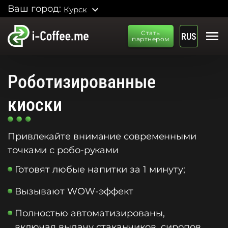
Ваш город:
expand_more
Курск
menu
Стать
RUS
партнером
Роботизированные
киоски
Привлекайте внимание современными
точками с робо-руками
Готовят любые напитки за 1 минуту;
Вызывают WOW-эффект
Полностью автоматизированы,
включая выдачу стаканчиков, сиропов