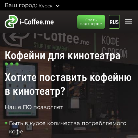
Ваш город:
expand_more
Курск
menu
Стать
RUS
партнером
Кофейни для кинотеатра
Хотите поставить кофейню
в кинотеатр?
Наше ПО позволяет
Быть в курсе количества потребляемого
кофе