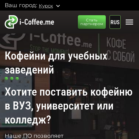
Ваш город:
expand_more
Курск
menu
Стать
RUS
партнером
Кофейни для учебных
заведений
Хотите поставить кофейню
в ВУЗ, университет или
колледж?
Наше ПО позволяет